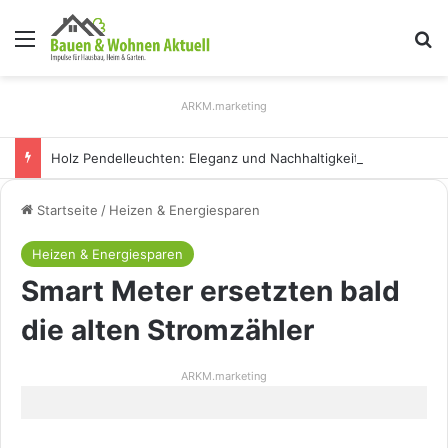
Menü
S
ARKM.marketing
Holz Pendelleuchten: Eleganz und Nachhaltigkeit für Ihr Zuhause
Startseite
/
Heizen & Energiesparen
Heizen & Energiesparen
Smart Meter ersetzten bald
die alten Stromzähler
ARKM.marketing