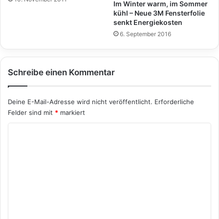
Im Winter warm, im Sommer
kühl – Neue 3M Fensterfolie
senkt Energiekosten
6. September 2016
Schreibe einen Kommentar
Deine E-Mail-Adresse wird nicht veröffentlicht.
Erforderliche
Felder sind mit
*
markiert
K
o
m
m
e
n
t