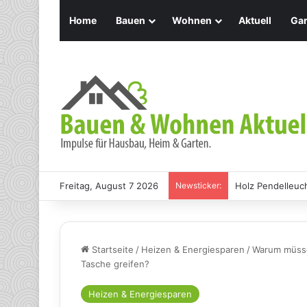
Home
Bauen
Wohnen
Aktuell
Gar
Freitag, August 7 2026
Newsticker:
Holz Pendelleuch
Startseite
/
Heizen & Energiesparen
/
Warum müssen
Tasche greifen?
Heizen & Energiesparen