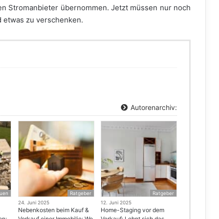
uen Stromanbieter übernommen. Jetzt müssen nur noch
nd etwas zu verschenken.
Autorenarchiv:
uen
Ratgeber
Ratgeber
24. Juni 2025
12. Juni 2025
Nebenkosten beim Kauf &
Home-Staging vor dem
en:
Verkauf einer Immobilie: Wo
Verkauf: Lohnt sich das