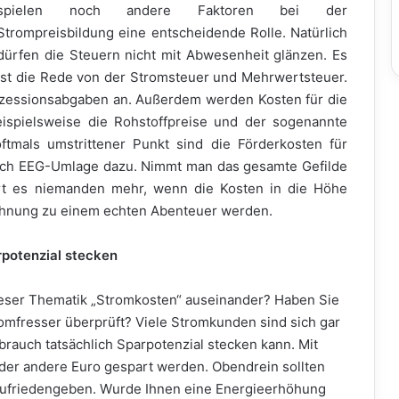
spielen noch andere Faktoren bei der
Strompreisbildung eine entscheidende Rolle. Natürlich
dürfen die Steuern nicht mit Abwesenheit glänzen. Es
ist die Rede von der Stromsteuer und Mehrwertsteuer.
nzessionsabgaben an. Außerdem werden Kosten für die
ispielsweise die Rohstoffpreise und der sogenannte
tmals umstrittener Punkt sind die Förderkosten für
uch EEG-Umlage dazu. Nimmt man das gesamte Gefilde
rt es niemanden mehr, wenn die Kosten in die Höhe
echnung zu einem echten Abenteuer werden.
rpotenzial stecken
 dieser Thematik „Stromkosten“ auseinander? Haben Sie
romfresser überprüft? Viele Stromkunden sind sich gar
brauch tatsächlich Sparpotenzial stecken kann. Mit
der andere Euro gespart werden. Obendrein sollten
r zufriedengeben. Wurde Ihnen eine Energieerhöhung