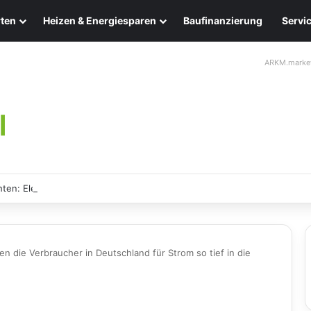
ten
Heizen & Energiesparen
Baufinanzierung
Servi
ARKM.marke
ten: Eleganz und Nachhaltigkeit für Ihr Zuhause
 die Verbraucher in Deutschland für Strom so tief in die