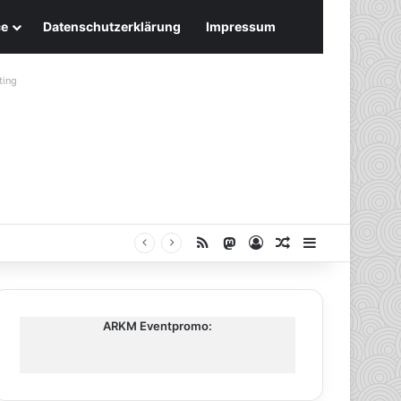
ce
Datenschutzerklärung
Impressum
ting
RSS
Mastodon
Anmelden
Zufälliger Artike
Sidebar
ARKM Eventpromo: