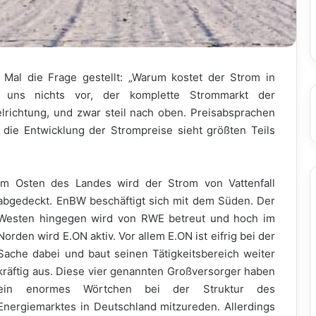
Mal die Frage gestellt: „Warum kostet der Strom in
 uns nichts vor, der komplette Strommarkt der
lrichtung, und zwar steil nach oben. Preisabsprachen
r die Entwicklung der Strompreise sieht größten Teils
Im Osten des Landes wird der Strom von Vattenfall
abgedeckt. EnBW beschäftigt sich mit dem Süden. Der
Westen hingegen wird von RWE betreut und hoch im
Norden wird E.ON aktiv. Vor allem E.ON ist eifrig bei der
Sache dabei und baut seinen Tätigkeitsbereich weiter
kräftig aus. Diese vier genannten Großversorger haben
ein enormes Wörtchen bei der Struktur des
Energiemarktes in Deutschland mitzureden. Allerdings