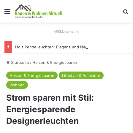
Menü
S
ARKM.marketing
Holz Pendelleuchten: Eleganz und Nachhaltigkeit für Ihr Zuhause
Startseite
/
Heizen & Energiesparen
Heizen & Energiesparen
Lifestyle & Ambiente
Wohnen
Strom sparen mit Stil:
Energiesparende
Designerleuchten