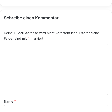
Schreibe einen Kommentar
Deine E-Mail-Adresse wird nicht veröffentlicht.
Erforderliche
Felder sind mit
*
markiert
K
o
m
m
e
n
t
a
Name
*
r