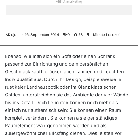
ARKM.marketing
djd
16. September 2014
0
53
1 Minute Lesezeit
Designerleuchten unterstreichen das Ambiente eines Zimmers. Foto:
djd/Lampenwelt
Ebenso, wie man sich ein Sofa oder einen Schrank
passend zur Einrichtung und dem persönlichen
Geschmack kauft, drücken auch Lampen und Leuchten
Individualität aus. Durch ihr Design, beispielsweise in
rustikaler Landhausoptik oder im Glanz klassischen
Goldes, unterstreichen sie das Ambiente der vier Wände
bis ins Detail. Doch Leuchten können noch mehr als
einfach nur authentisch sein: Sie können einen Raum
komplett verändern. Sie können als eigenständiges
Raumelement wahrgenommen werden und als
außergewöhnlicher Blickfang dienen. Dies leisten vor