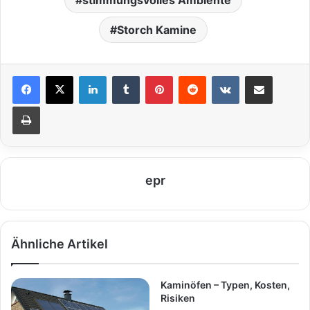
Storch Kamine
LinkedIn
Tumblr
Pinterest
Reddit
VKontakte
Teile per E-Mail
Drucken
epr
Ähnliche Artikel
Kaminöfen – Typen, Kosten,
Risiken