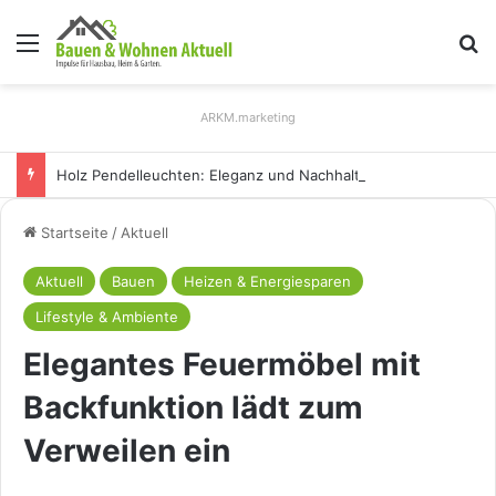
Menü
S
ARKM.marketing
Holz Pendelleuchten: Eleganz und Nachhaltigkeit für Ihr Zuhause
Startseite
/
Aktuell
Aktuell
Bauen
Heizen & Energiesparen
Lifestyle & Ambiente
Elegantes Feuermöbel mit
Backfunktion lädt zum
Verweilen ein