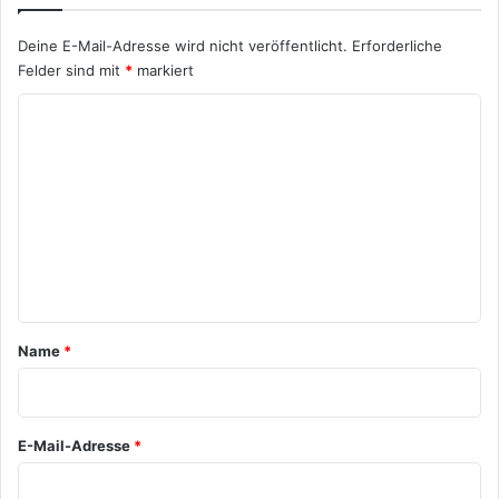
Deine E-Mail-Adresse wird nicht veröffentlicht.
Erforderliche
Felder sind mit
*
markiert
K
o
m
m
e
n
t
a
Name
*
r
*
E-Mail-Adresse
*