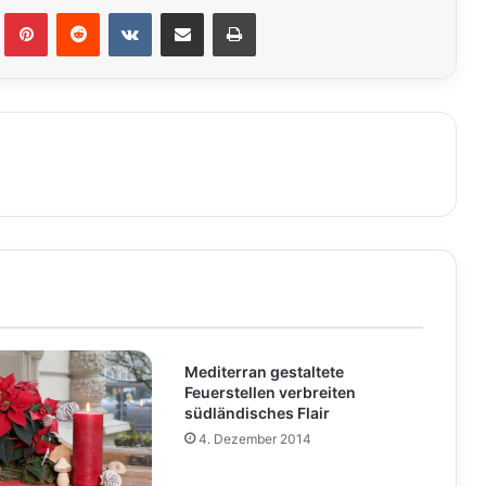
lr
Pinterest
Reddit
VKontakte
Teile per E-Mail
Drucken
Mediterran gestaltete
Feuerstellen verbreiten
südländisches Flair
4. Dezember 2014