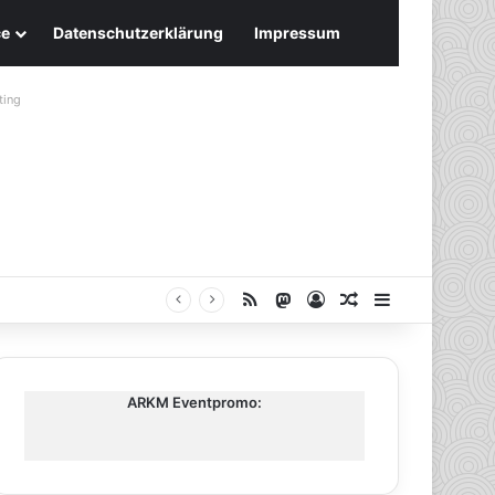
ce
Datenschutzerklärung
Impressum
ting
RSS
Mastodon
Anmelden
Zufälliger Artike
Sidebar
ARKM Eventpromo: