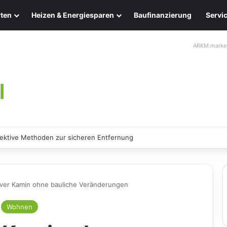
ten
Heizen & Energiesparen
Baufinanzierung
Servi
ARKM.marke
ten: Eleganz und Nachhaltigkeit für Ihr Zuhause
iver Kamin ohne bauliche Veränderungen
Wohnen