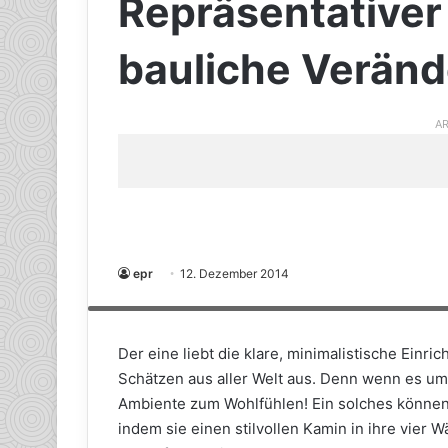
Repräsentative
bauliche Verän
AR
Der Design-Kamin Valencia ist in den Stahlfarben Schwarz, S
epr
12. Dezember 2014
Feuerraums stehen Speckstein, Sandstein und Keramik zur Verfüg
Geschmack findet sich somit die passende Kombination. (Foto:
Der eine liebt die klare, minimalistische Einric
Schätzen aus aller Welt aus. Denn wenn es um i
Ambiente zum Wohlfühlen! Ein solches können 
indem sie einen stilvollen Kamin in ihre vier 