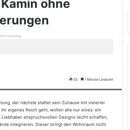
r Kamin ohne
derungen
KM.marketing
ilbergrau, Titan oder Umbra erhältlich. Für die Umrahmung seines
55
1 Minute Lesezeit
ung – bei letzterer gibt es wiederum vielerlei Varianten. Für jeden
 epr/Hase)
htung, der nächste stattet sein Zuhause mit vielerlei
hr eigenes Reich geht, wollen alle nur eines: ein
Liebhaber anspruchsvollen Designs leicht schaffen,
Wände integrieren. Dieser bringt den Wohnraum nicht