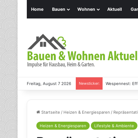
Home
Bauen
Wohnen
Aktuell
Gar
Freitag, August 7 2026
Newsticker:
Holz Pendelleuch
Startseite
/
Heizen & Energiesparen
/
Repräsentat
Heizen & Energiesparen
Lifestyle & Ambiente