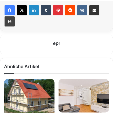
LinkedIn
Tumblr
Pinterest
Reddit
VKontakte
Teile per E-Mail
Drucken
epr
Ähnliche Artikel