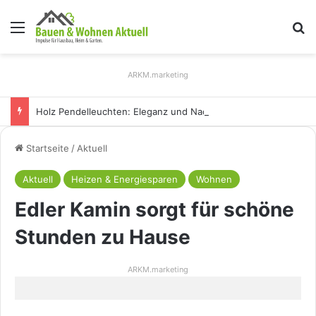
Menü
S
ARKM.marketing
Holz Pendelleuchten: Eleganz und Nachhaltigkeit für Ihr Zuhause
Startseite
/
Aktuell
Aktuell
Heizen & Energiesparen
Wohnen
Edler Kamin sorgt für schöne
Stunden zu Hause
ARKM.marketing