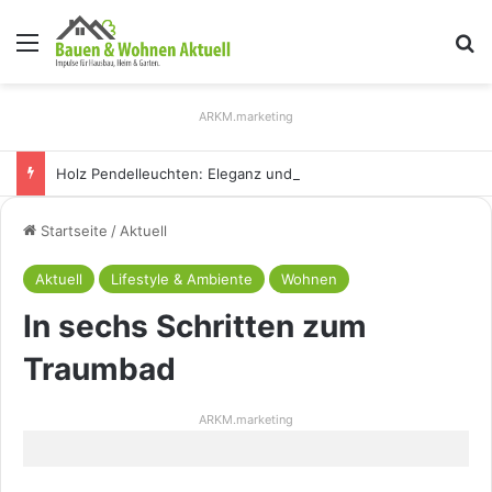
Menü
S
ARKM.marketing
Holz Pendelleuchten: Eleganz und Nachhaltigkeit für Ihr Zuhause
Startseite
/
Aktuell
Aktuell
Lifestyle & Ambiente
Wohnen
In sechs Schritten zum
Traumbad
ARKM.marketing