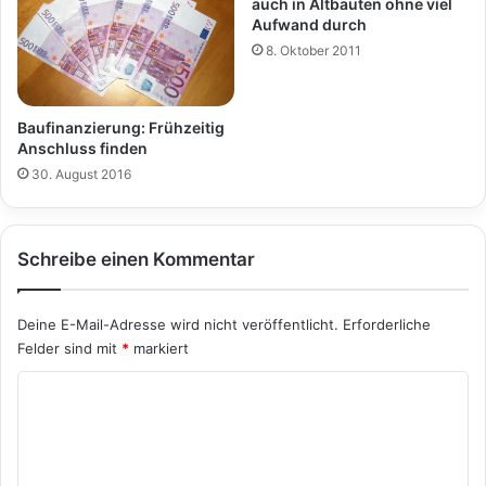
auch in Altbauten ohne viel
Aufwand durch
8. Oktober 2011
Baufinanzierung: Frühzeitig
Anschluss finden
30. August 2016
Schreibe einen Kommentar
Deine E-Mail-Adresse wird nicht veröffentlicht.
Erforderliche
Felder sind mit
*
markiert
K
o
m
m