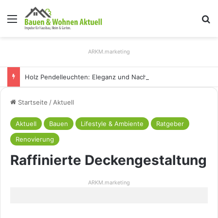
Menü
S
ARKM.marketing
Holz Pendelleuchten: Eleganz und Nachhaltigkeit für Ihr Zuhause
Startseite
/
Aktuell
Aktuell
Bauen
Lifestyle & Ambiente
Ratgeber
Renovierung
Raffinierte Deckengestaltung
ARKM.marketing