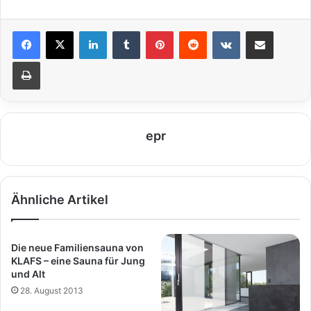
LinkedIn
Tumblr
Pinterest
Reddit
VKontakte
Teile per E-Mail
Drucken
epr
Ähnliche Artikel
Die neue Familiensauna von
KLAFS – eine Sauna für Jung
und Alt
28. August 2013