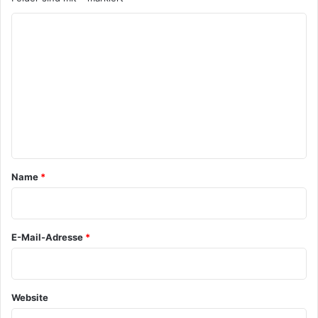
K
o
m
m
e
n
t
a
Name
*
r
*
E-Mail-Adresse
*
Website