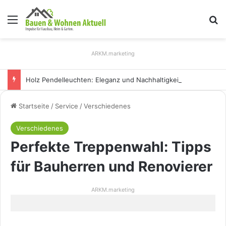
Menü
S
ARKM.marketing
Holz Pendelleuchten: Eleganz und Nachhaltigkeit für Ihr Zuhause
Startseite
/
Service
/
Verschiedenes
Verschiedenes
Perfekte Treppenwahl: Tipps
für Bauherren und Renovierer
ARKM.marketing