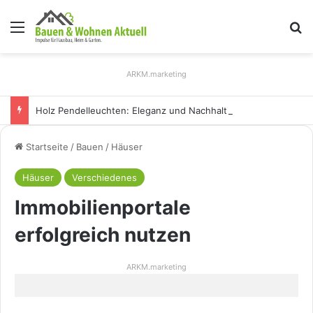
Menü
S
ARKM.marketing
Holz Pendelleuchten: Eleganz und Nachhaltigkeit für Ihr Zuhause
Startseite
/
Bauen
/
Häuser
Häuser
Verschiedenes
Immobilienportale
erfolgreich nutzen
ARKM.marketing