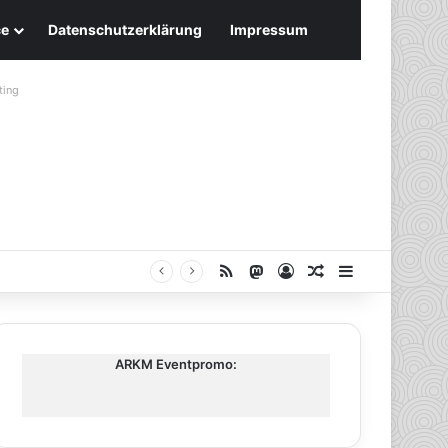
ce
Datenschutzerklärung
Impressum
ting
RSS
Mastodon
Anmelden
Zufälliger Artike
Sidebar
ARKM Eventpromo: