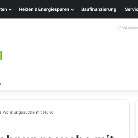
ten
Heizen & Energiesparen
Baufinanzierung
Servi
ARKM.marke
ten: Eleganz und Nachhaltigkeit für Ihr Zuhause
die Wohnungssuche mit Hund