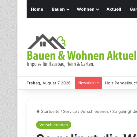
Home
Bauen
Wohnen
Aktuell
Gar
Freitag, August 7 2026
Newsticker:
Holz Pendelleuch
Startseite
/
Service
/
Verschiedenes
/
So gelingt 
Verschiedenes