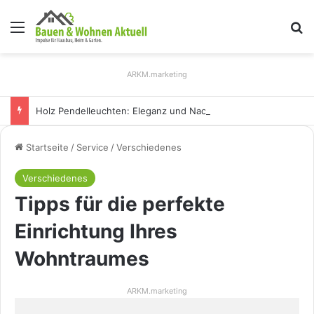
Menü
S
ARKM.marketing
Holz Pendelleuchten: Eleganz und Nachhaltigkeit für Ihr Zuhause
Startseite
/
Service
/
Verschiedenes
Verschiedenes
Tipps für die perfekte
Einrichtung Ihres
Wohntraumes
ARKM.marketing