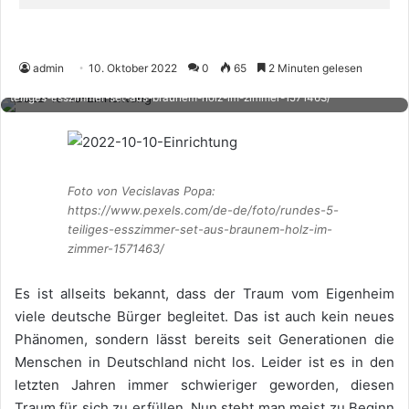
admin
10. Oktober 2022
0
65
2 Minuten gelesen
Foto von Vecislavas Popa: https://www.pexels.com/de-de/foto/rundes-5-
teiliges-esszimmer-set-aus-braunem-holz-im-zimmer-1571463/
Foto von Vecislavas Popa:
https://www.pexels.com/de-de/foto/rundes-5-
teiliges-esszimmer-set-aus-braunem-holz-im-
zimmer-1571463/
Es ist allseits bekannt, dass der Traum vom Eigenheim
viele deutsche Bürger begleitet. Das ist auch kein neues
Phänomen, sondern lässt bereits seit Generationen die
Menschen in Deutschland nicht los. Leider ist es in den
letzten Jahren immer schwieriger geworden, diesen
Traum für sich zu erfüllen. Nun steht man meist zu Beginn