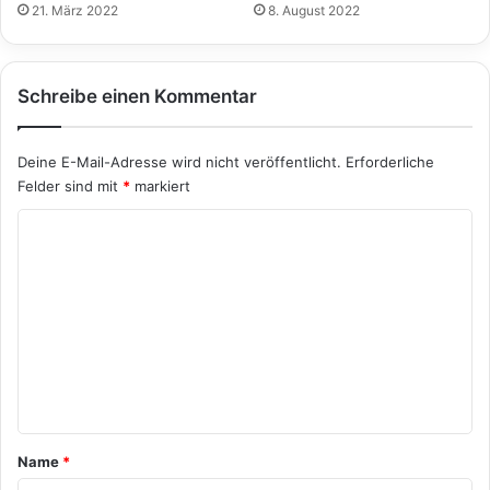
21. März 2022
8. August 2022
Schreibe einen Kommentar
Deine E-Mail-Adresse wird nicht veröffentlicht.
Erforderliche
Felder sind mit
*
markiert
K
o
m
m
e
n
t
a
Name
*
r