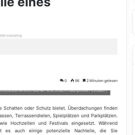
ile eines
KM.marketing
0
96
2 Minuten gelesen
/de/photos/blumenkorb-blumen-bl%c3%bcht-zaunpfosten-2358827/
die Schatten oder Schutz bietet. Überdachungen finden
rassen, Terrassendielen, Spielplätzen und Parkplätzen.
wie Hochzeiten und Festivals eingesetzt. Während
bt es auch einige potenzielle Nachteile, die Sie