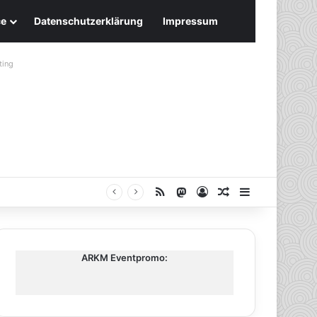
ce
Datenschutzerklärung
Impressum
ting
RSS
Mastodon
Anmelden
Zufälliger Artike
Sidebar
ARKM Eventpromo: