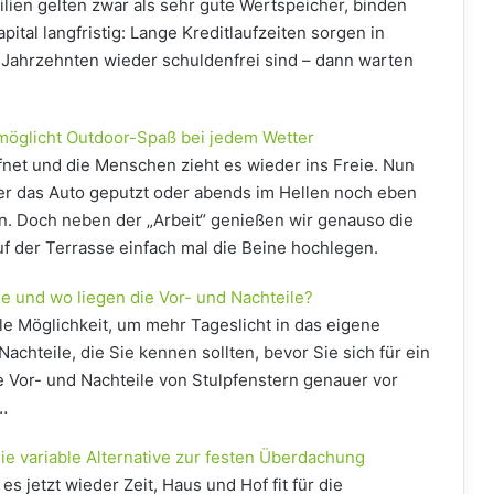
lien gelten zwar als sehr gute Wertspeicher, binden
ital langfristig: Lange Kreditlaufzeiten sorgen in
h Jahrzehnten wieder schuldenfrei sind – dann warten
möglicht Outdoor-Spaß bei jedem Wetter
ffnet und die Menschen zieht es wieder ins Freie. Nun
er das Auto geputzt oder abends im Hellen noch eben
. Doch neben der „Arbeit“ genießen wir genauso die
f der Terrasse einfach mal die Beine hochlegen.
ie und wo liegen die Vor- und Nachteile?
lle Möglichkeit, um mehr Tageslicht in das eigene
achteile, die Sie kennen sollten, bevor Sie sich für ein
ie Vor- und Nachteile von Stulpfenstern genauer vor
…
ie variable Alternative zur festen Überdachung
 es jetzt wieder Zeit, Haus und Hof fit für die