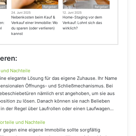
uen
Ratgeber
Ratgeber
24. Juni 2025
12. Juni 2025
Nebenkosten beim Kauf &
Home-Staging vor dem
en:
Verkauf einer Immobilie: Wo
Verkauf: Lohnt sich das
el
du sparen (oder verlieren)
wirklich?
kannst
ieren:
 und Nachteile
ine elegante Lösung für das eigene Zuhause. Ihr Name
mensionalen Öffnungs- und Schließmechanismus. Bei
ebeschiebetüren nämlich erst angehoben, um sie aus
position zu lösen. Danach können sie nach Belieben
in der Regel über Laufrollen oder einen Laufwagen…
orteile und Nachteile
 gegen eine eigene Immobilie sollte sorgfältig