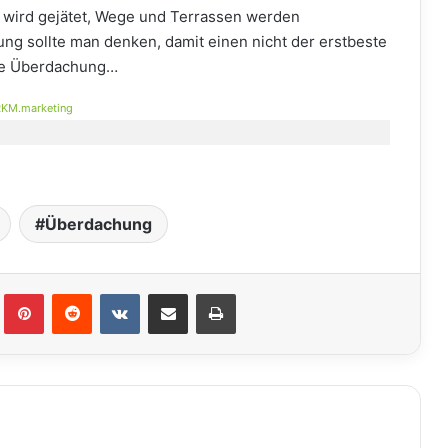
wird gejätet, Wege und Terrassen werden
g sollte man denken, damit einen nicht der erstbeste
nde Überdachung…
KM.marketing
Überdachung
lr
Pinterest
Reddit
VKontakte
Teile per E-Mail
Drucken