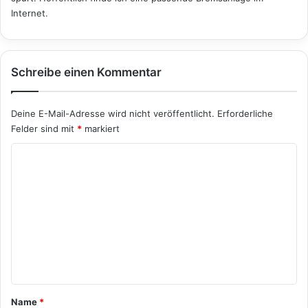
Internet.
Schreibe einen Kommentar
Deine E-Mail-Adresse wird nicht veröffentlicht.
Erforderliche
Felder sind mit
*
markiert
K
o
m
m
e
n
t
a
Name
*