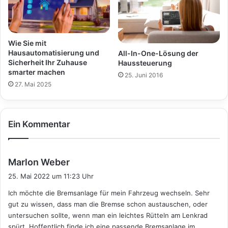
Wie Sie mit
Hausautomatisierung und
All-In-One-Lösung der
Sicherheit Ihr Zuhause
Haussteuerung
smarter machen
25. Juni 2016
27. Mai 2025
Ein Kommentar
s
Marlon Weber
a
25. Mai 2022 um 11:23 Uhr
g
Ich möchte die Bremsanlage für mein Fahrzeug wechseln. Sehr
t
gut zu wissen, dass man die Bremse schon austauschen, oder
:
untersuchen sollte, wenn man ein leichtes Rütteln am Lenkrad
spürt. Hoffentlich finde ich eine passende Bremsanlage im