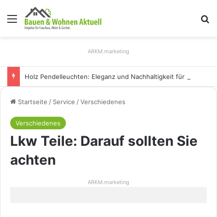
Menü
S
ARKM.marketing
Holz Pendelleuchten: Eleganz und Nachhaltigkeit für Ihr Zuhause
Startseite
/
Service
/
Verschiedenes
Verschiedenes
Lkw Teile: Darauf sollten Sie
achten
ARKM.marketing