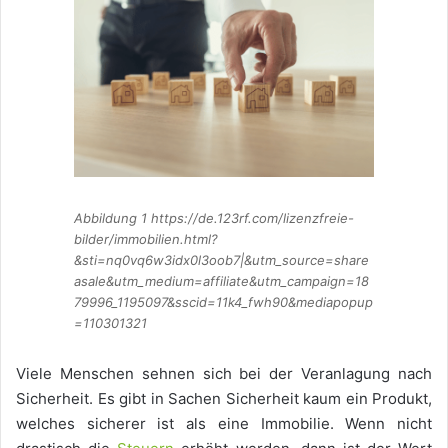
Abbildung 1 https://de.123rf.com/lizenzfreie-
bilder/immobilien.html?
&sti=nq0vq6w3idx0l3oob7|&utm_source=share
asale&utm_medium=affiliate&utm_campaign=18
79996_1195097&sscid=11k4_fwh90&mediapopup
=110301321
Viele Menschen sehnen sich bei der Veranlagung nach
Sicherheit. Es gibt in Sachen Sicherheit kaum ein Produkt,
welches sicherer ist als eine Immobilie. Wenn nicht