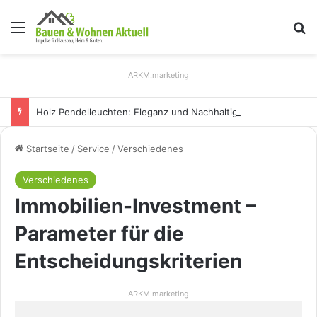
Menü
S
ARKM.marketing
Holz Pendelleuchten: Eleganz und Nachhaltigkeit für Ihr Zuhause
Startseite
/
Service
/
Verschiedenes
Verschiedenes
Immobilien-Investment –
Parameter für die
Entscheidungskriterien
ARKM.marketing