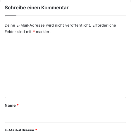
Schreibe einen Kommentar
Deine E-Mail-Adresse wird nicht veröffentlicht.
Erforderliche
Felder sind mit
*
markiert
K
o
m
m
e
n
t
a
Name
*
r
*
E-Mail-Adresse
*