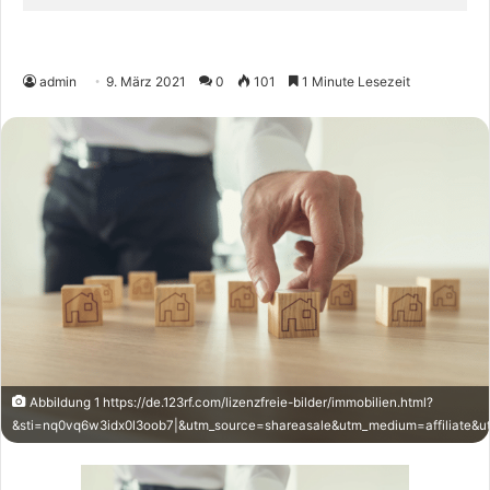
admin
9. März 2021
0
101
1 Minute Lesezeit
Abbildung 1 https://de.123rf.com/lizenzfreie-bilder/immobilien.html?
&sti=nq0vq6w3idx0l3oob7|&utm_source=shareasale&utm_medium=affiliate&