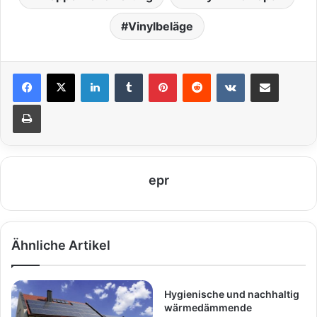
Vinylbeläge
LinkedIn
Tumblr
Pinterest
Reddit
VKontakte
Teile per E-Mail
Drucken
epr
Ähnliche Artikel
Hygienische und nachhaltig
wärmedämmende