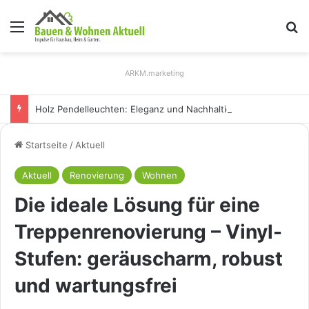
Menü
S
ARKM.marketing
Holz Pendelleuchten: Eleganz und Nachhaltigkeit für Ihr Zuhause
Startseite
/
Aktuell
Aktuell
Renovierung
Wohnen
Die ideale Lösung für eine
Treppenrenovierung – Vinyl-
Stufen: geräuscharm, robust
und wartungsfrei