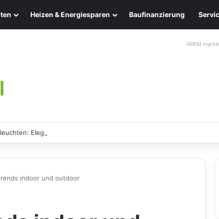
ten
Heizen & Energiesparen
Baufinanzierung
Servi
ARKM.marke
leuchten: Eleganz und Nachhaltigkeit für Ihr Zuhause
trends indoor und outdoor