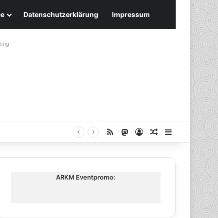
ce
Datenschutzerklärung
Impressum
ting
RSS
Mastodon
Anmelden
Zufälliger Artike
Sidebar
ARKM Eventpromo: