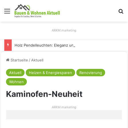
Menü
S
ARKM.marketing
Holz Pendelleuchten: Eleganz und Nachhaltigkeit für Ihr Zuhause
Startseite
/
Aktuell
Aktuell
Heizen & Energiesparen
Renovierung
Wohnen
Kaminofen-Neuheit
ARKM.marketing