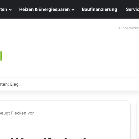
ten
Heizen & Energiesparen
Baufinanzierung
Servi
ARKM.marke
ten: Eleganz und Nachhaltigkeit für Ihr Zuhause
beugt Flecken vor