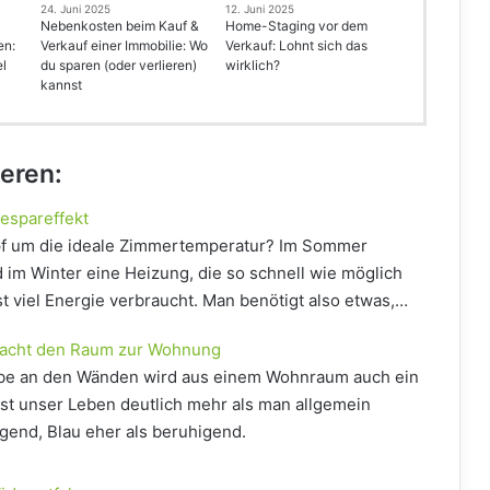
24. Juni 2025
12. Juni 2025
Nebenkosten beim Kauf &
Home-Staging vor dem
en:
Verkauf einer Immobilie: Wo
Verkauf: Lohnt sich das
el
du sparen (oder verlieren)
wirklich?
kannst
ieren:
espareffekt
ampf um die ideale Zimmertemperatur? Im Sommer
 im Winter eine Heizung, die so schnell wie möglich
ist viel Energie verbraucht. Man benötigt also etwas,…
macht den Raum zur Wohnung
Farbe an den Wänden wird aus einem Wohnraum auch ein
st unser Leben deutlich mehr als man allgemein
egend, Blau eher als beruhigend.