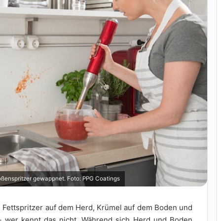
ßenspritzer gewappnet. Foto: PPG Coatings
. Fettspritzer auf dem Herd, Krümel auf dem Boden und
 wer kennt das nicht. Während sich Herd und Boden