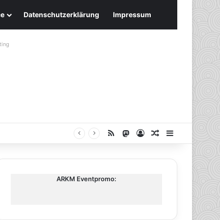
ce
Datenschutzerklärung
Impressum
ting
RSS
Mastodon
Anmelden
Zufälliger Artike
Sidebar
ARKM Eventpromo: