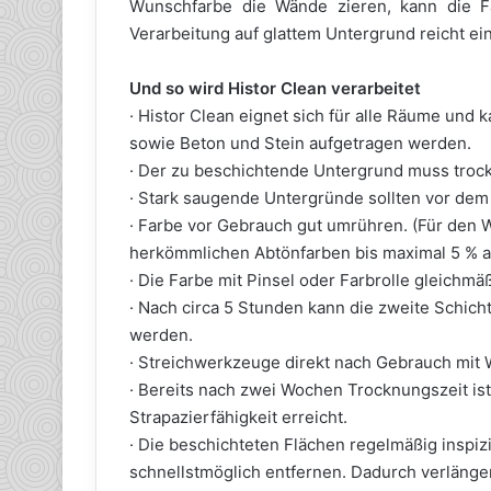
Wunschfarbe die Wände zieren, kann die F
Verarbeitung auf glattem Untergrund reicht ein
Und so wird Histor Clean verarbeitet
· Histor Clean eignet sich für alle Räume und 
sowie Beton und Stein aufgetragen werden.
· Der zu beschichtende Untergrund muss trocke
· Stark saugende Untergründe sollten vor dem
· Farbe vor Gebrauch gut umrühren. (Für den 
herkömmlichen Abtönfarben bis maximal 5 % a
· Die Farbe mit Pinsel oder Farbrolle gleichmä
· Nach circa 5 Stunden kann die zweite Schich
werden.
· Streichwerkzeuge direkt nach Gebrauch mit 
· Bereits nach zwei Wochen Trocknungszeit is
Strapazierfähigkeit erreicht.
· Die beschichteten Flächen regelmäßig insp
schnellstmöglich entfernen. Dadurch verlängert