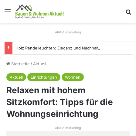
Menü
S
ARKM.marketing
Holz Pendelleuchten: Eleganz und Nachhaltigkeit für Ihr Zuhause
Startseite
/
Aktuell
Aktuell
Einrichtungen
Wohnen
Relaxen mit hohem
Sitzkomfort: Tipps für die
Wohnungseinrichtung
ARKM.marketing