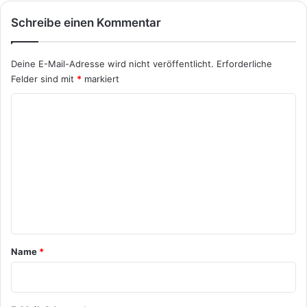
Schreibe einen Kommentar
Deine E-Mail-Adresse wird nicht veröffentlicht.
Erforderliche
Felder sind mit
*
markiert
K
o
m
m
e
n
t
a
Name
*
r
*