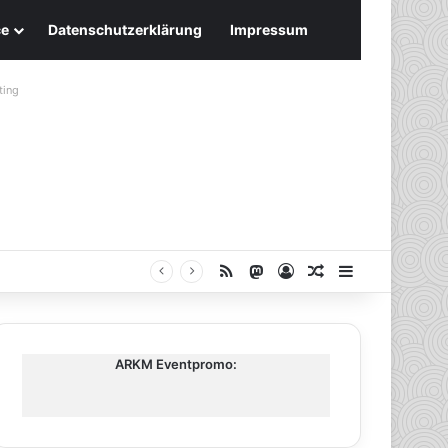
ce
Datenschutzerklärung
Impressum
ting
RSS
Mastodon
Anmelden
Zufälliger Artike
Sidebar
ARKM Eventpromo: