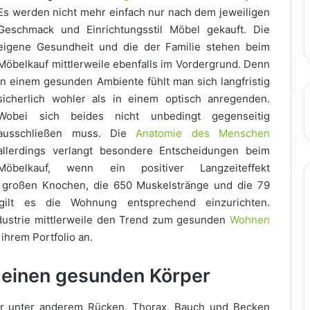
Es werden nicht mehr einfach nur nach dem jeweiligen
Geschmack und Einrichtungsstil Möbel gekauft. Die
eigene Gesundheit und die der Familie stehen beim
Möbelkauf mittlerweile ebenfalls im Vordergrund. Denn
in einem gesunden Ambiente fühlt man sich langfristig
sicherlich wohler als in einem optisch anregenden.
Wobei sich beides nicht unbedingt gegenseitig
ausschließen muss. Die
Anatomie des Menschen
allerdings verlangt besondere Entscheidungen beim
Möbelkauf, wenn ein positiver Langzeiteffekt
d großen Knochen, die 650 Muskelstränge und die 79
 gilt es die Wohnung entsprechend einzurichten.
ndustrie mittlerweile den Trend zum gesunden
Wohnen
ihrem Portfolio an.
 einen gesunden Körper
er unter anderem Rücken, Thorax, Bauch und Becken