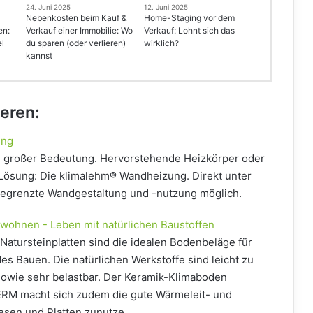
24. Juni 2025
12. Juni 2025
Nebenkosten beim Kauf &
Home-Staging vor dem
en:
Verkauf einer Immobilie: Wo
Verkauf: Lohnt sich das
el
du sparen (oder verlieren)
wirklich?
kannst
ieren:
ung
n großer Bedeutung. Hervorstehende Heizkörper oder
e Lösung: Die klimalehm® Wandheizung. Direkt unter
unbegrenzte Wandgestaltung und -nutzung möglich.
wohnen - Leben mit natürlichen Baustoffen
Natursteinplatten sind die idealen Bodenbeläge für
s Bauen. Die natürlichen Werkstoffe sind leicht zu
sowie sehr belastbar. Der Keramik-Klimaboden
M macht sich zudem die gute Wärmeleit- und
iesen und Platten zunutze.