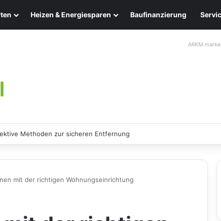
ten
Heizen & Energiesparen
Baufinanzierung
Servi
ARKM.marke
ektive Methoden zur sicheren Entfernung
en mit der richtigen Wohnungseinrichtung