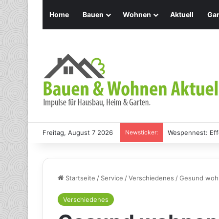
Home
Bauen
Wohnen
Aktuell
Gar
Freitag, August 7 2026
Newsticker:
Wespennest: Eff
Startseite
/
Service
/
Verschiedenes
/
Gesund wohn
Verschiedenes