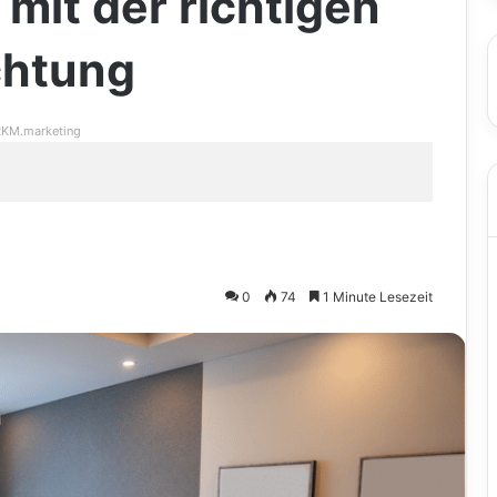
it der richtigen
chtung
KM.marketing
0
74
1 Minute Lesezeit