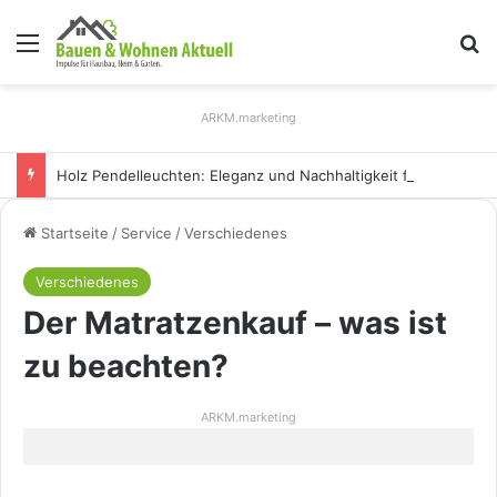
Menü
S
ARKM.marketing
Holz Pendelleuchten: Eleganz und Nachhaltigkeit für Ihr Zuhause
Startseite
/
Service
/
Verschiedenes
Verschiedenes
Der Matratzenkauf – was ist
zu beachten?
ARKM.marketing