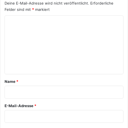
Deine E-Mail-Adresse wird nicht veröffentlicht.
Erforderliche
Felder sind mit
*
markiert
K
o
m
m
e
n
t
a
Name
*
r
*
E-Mail-Adresse
*