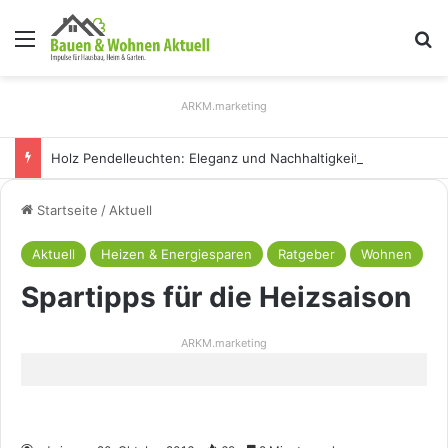
Menü
S
ARKM.marketing
Holz Pendelleuchten: Eleganz und Nachhaltigkeit für Ihr Zuhause
Startseite
/
Aktuell
Aktuell
Heizen & Energiesparen
Ratgeber
Wohnen
Spartipps für die Heizsaison
ARKM.marketing