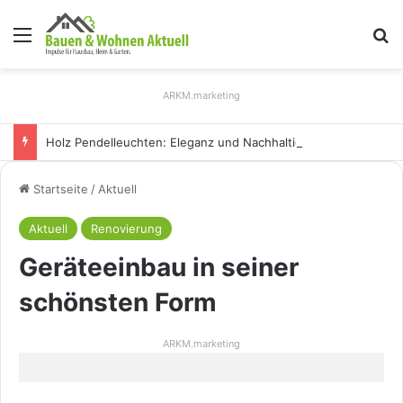
Menü
S
ARKM.marketing
Holz Pendelleuchten: Eleganz und Nachhaltigkeit für Ihr Zuhause
Startseite
/
Aktuell
Aktuell
Renovierung
Geräteeinbau in seiner
schönsten Form
ARKM.marketing