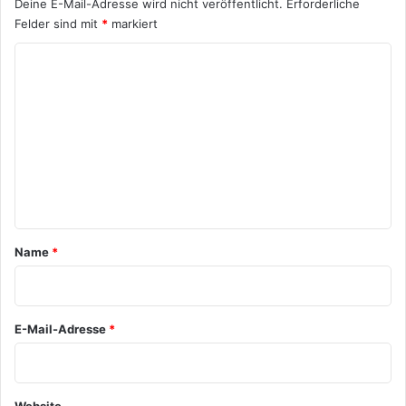
Deine E-Mail-Adresse wird nicht veröffentlicht.
Erforderliche
Felder sind mit
*
markiert
K
o
m
m
e
n
t
a
Name
*
r
*
E-Mail-Adresse
*
Website