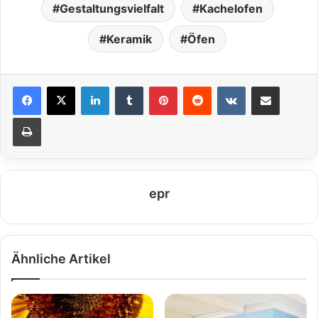
Gestaltungsvielfalt
Kachelofen
Keramik
Öfen
LinkedIn
Tumblr
Pinterest
Reddit
VKontakte
Teile per E-Mail
Drucken
epr
Ähnliche Artikel