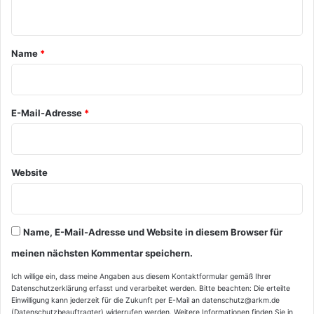
n
t
a
Name
*
r
*
E-Mail-Adresse
*
Website
Name, E-Mail-Adresse und Website in diesem Browser für
meinen nächsten Kommentar speichern.
Ich willige ein, dass meine Angaben aus diesem Kontaktformular gemäß Ihrer
Datenschutzerklärung
erfasst und verarbeitet werden. Bitte beachten: Die erteilte
Einwilligung kann jederzeit für die Zukunft per E-Mail an datenschutz@arkm.de
(Datenschutzbeauftragter) widerrufen werden. Weitere Informationen finden Sie in