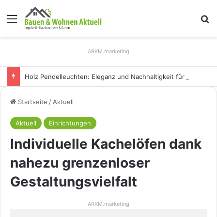
Menü
S
ARKM.marketing
Holz Pendelleuchten: Eleganz und Nachhaltigkeit für Ihr Zuhause
Startseite
/
Aktuell
Aktuell
Einrichtungen
Individuelle Kachelöfen dank
nahezu grenzenloser
Gestaltungsvielfalt
ARKM.marketing