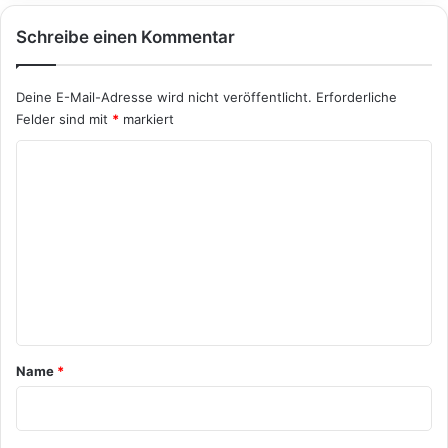
Schreibe einen Kommentar
Deine E-Mail-Adresse wird nicht veröffentlicht.
Erforderliche
Felder sind mit
*
markiert
K
o
m
m
e
n
t
a
Name
*
r
*