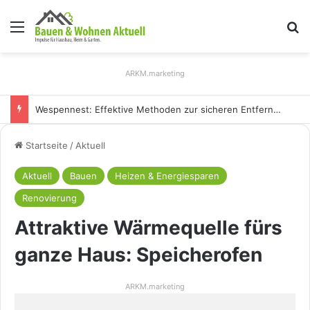
Menü
S
ARKM.marketing
Wespennest: Effektive Methoden zur sicheren Entfernung
Startseite
/
Aktuell
Aktuell
Bauen
Heizen & Energiesparen
Renovierung
Attraktive Wärmequelle fürs
ganze Haus: Speicherofen
ARKM.marketing