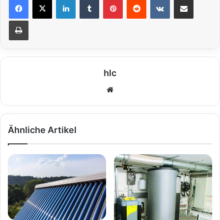
Drucken
hlc
We
bs
eit
e
Ähnliche Artikel