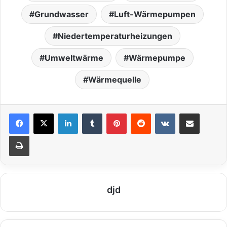
Grundwasser
Luft-Wärmepumpen
Niedertemperaturheizungen
Umweltwärme
Wärmepumpe
Wärmequelle
LinkedIn
Tumblr
Pinterest
Reddit
VKontakte
Teile per E-Mail
Drucken
djd