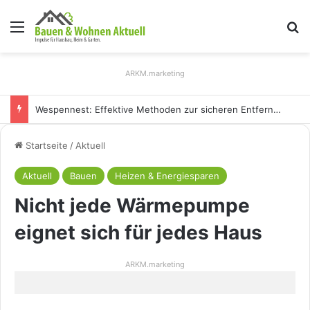
Menü
S
ARKM.marketing
Wespennest: Effektive Methoden zur sicheren Entfernung
Startseite
/
Aktuell
Aktuell
Bauen
Heizen & Energiesparen
Nicht jede Wärmepumpe
eignet sich für jedes Haus
ARKM.marketing