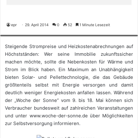
Pellets und Solar sparen Träume wahr – wie Haushalte langfristig
epr
29. April 2014
0
52
1 Minute Lesezeit
Energiekosten sparen zeigt die Woche der Sonne bundesweit vom 9. bis 18.
Mai. (Foto: epr/BSW-Solar)
Steigende Strompreise und Heizkostenabrechnungen auf
Höchstständen: Wer seine Immobilie zukunftssicher
machen möchte, sollte die Nebenkosten für Wärme und
Strom im Blick haben. Ein Maximum an Unabhängigkeit
bieten Solar- und Pellettechnologie, die das Gebäude
größtenteils selbst mit Energie versorgen und damit
deutlich weniger Energiekosten anfallen lassen. Während
der „Woche der Sonne“ vom 9. bis 18. Mai können sich
Verbraucher bundesweit auf zahlreichen Veranstaltungen
und unter www.woche-der-sonne.de über Möglichkeiten
zur Selbstversorgung informieren.