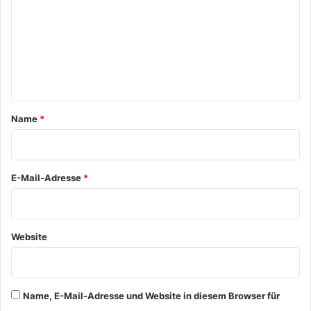
m
m
e
n
t
a
Name
*
r
*
E-Mail-Adresse
*
Website
Name, E-Mail-Adresse und Website in diesem Browser für