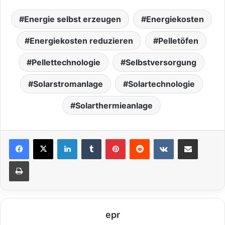
Energie selbst erzeugen
Energiekosten
Energiekosten reduzieren
Pelletöfen
Pellettechnologie
Selbstversorgung
Solarstromanlage
Solartechnologie
Solarthermieanlage
LinkedIn
Tumblr
Pinterest
Reddit
VKontakte
Teile per E-Mail
Drucken
epr