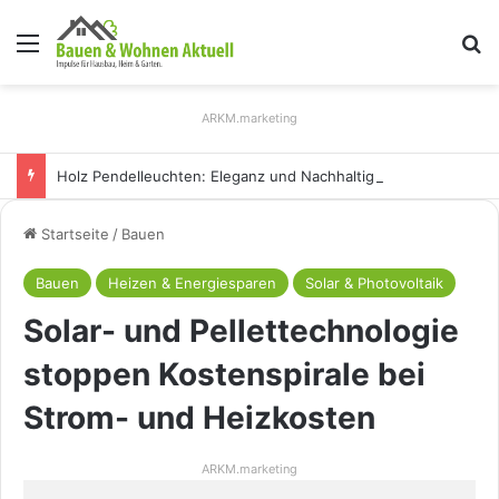
Menü
S
ARKM.marketing
Holz Pendelleuchten: Eleganz und Nachhaltigkeit für Ihr Zuhause
Startseite
/
Bauen
Bauen
Heizen & Energiesparen
Solar & Photovoltaik
Solar- und Pellettechnologie
stoppen Kostenspirale bei
Strom- und Heizkosten
ARKM.marketing