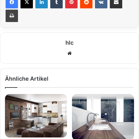
Drucken
hlc
We
bs
eit
e
Ähnliche Artikel