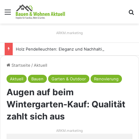
Menü
S
ARKM.marketing
Holz Pendelleuchten: Eleganz und Nachhaltigkeit für Ihr Zuhause
Startseite
/
Aktuell
Aktuell
Bauen
Garten & Outdoor
Renovierung
Augen auf beim
Wintergarten-Kauf: Qualität
zahlt sich aus
ARKM.marketing