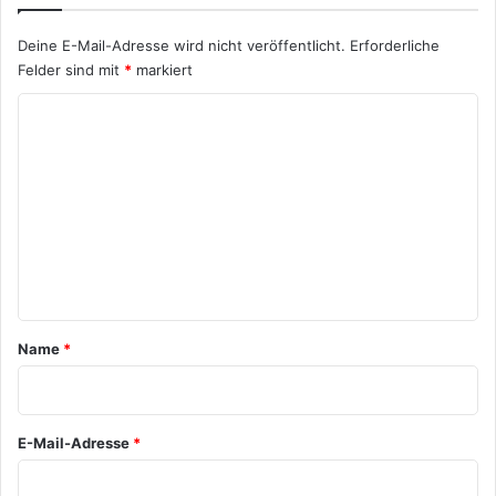
Deine E-Mail-Adresse wird nicht veröffentlicht.
Erforderliche
Felder sind mit
*
markiert
K
o
m
m
e
n
t
a
Name
*
r
*
E-Mail-Adresse
*