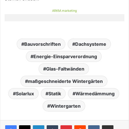
ARKM.marketing
Bauvorschriften
Dachsysteme
Energie-Einsparverordnung
Glas-Faltwänden
maßgeschneiderte Wintergärten
Solarlux
Statik
Wärmedämmung
Wintergarten
LinkedIn
Tumblr
Pinterest
Reddit
VKontakte
Teile per E-Mail