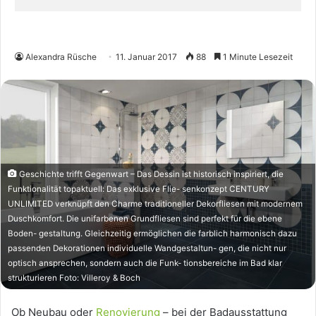
Alexandra Rüsche
11. Januar 2017
88
1 Minute Lesezeit
Geschichte trifft Gegenwart – Das Dessin ist historisch inspiriert, die
Funktionalität topaktuell: Das exklusive Flie- senkonzept CENTURY
UNLIMITED verknüpft den Charme traditioneller Dekorfliesen mit modernem
Duschkomfort. Die unifarbenen Grundfliesen sind perfekt für die ebene
Boden- gestaltung. Gleichzeitig ermöglichen die farblich harmonisch dazu
passenden Dekorationen individuelle Wandgestaltun- gen, die nicht nur
optisch ansprechen, sondern auch die Funk- tionsbereiche im Bad klar
strukturieren Foto: Villeroy & Boch
Ob Neubau oder
Renovierung
– bei der Badausstattung