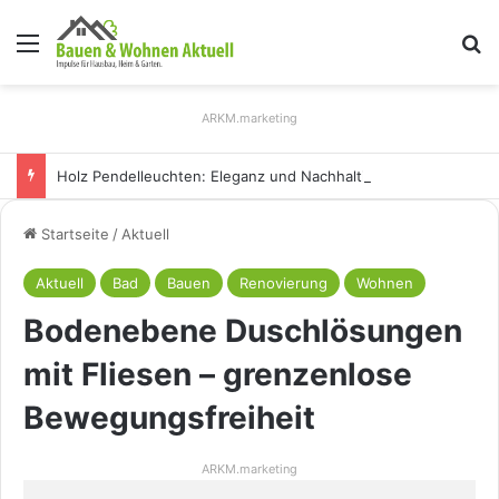
Menü
S
ARKM.marketing
Holz Pendelleuchten: Eleganz und Nachhaltigkeit für Ihr Zuhause
Startseite
/
Aktuell
Aktuell
Bad
Bauen
Renovierung
Wohnen
Bodenebene Duschlösungen
mit Fliesen – grenzenlose
Bewegungsfreiheit
ARKM.marketing