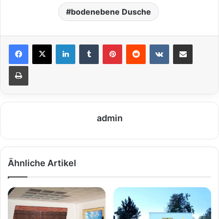
bodenebene Dusche
LinkedIn
Tumblr
Pinterest
Reddit
VKontakte
Teile per E-Mail
Drucken
admin
Ähnliche Artikel