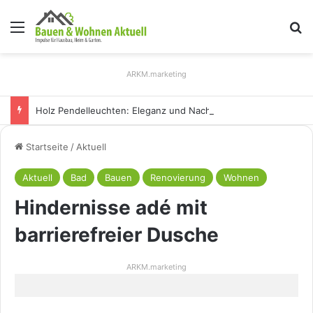
Menü
S
ARKM.marketing
Holz Pendelleuchten: Eleganz und Nachhaltigkeit für Ihr Zuhause
Startseite
/
Aktuell
Aktuell
Bad
Bauen
Renovierung
Wohnen
Hindernisse adé mit
barrierefreier Dusche
ARKM.marketing