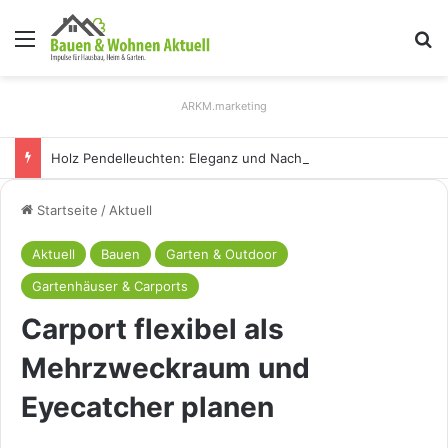
Menü
S
ARKM.marketing
Holz Pendelleuchten: Eleganz und Nachhaltigkeit für Ihr Zuhause
Startseite
/
Aktuell
Aktuell
Bauen
Garten & Outdoor
Gartenhäuser & Carports
Carport flexibel als
Mehrzweckraum und
Eyecatcher planen