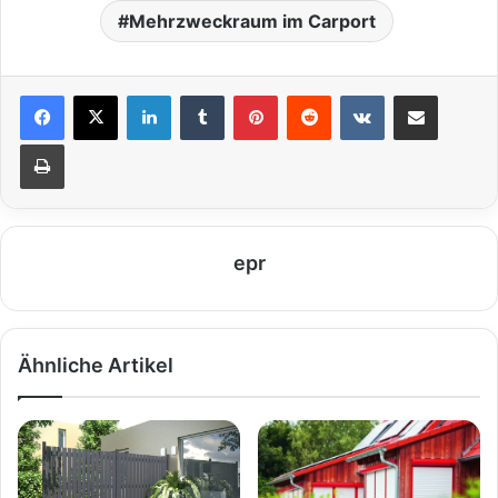
Mehrzweckraum im Carport
LinkedIn
Tumblr
Pinterest
Reddit
VKontakte
Teile per E-Mail
Drucken
epr
Ähnliche Artikel