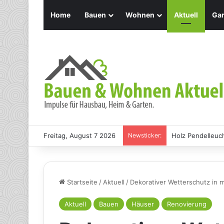
Home
Bauen
Wohnen
Aktuell
Gar
Freitag, August 7 2026
Newsticker:
Holz Pendelleuch
Startseite
/
Aktuell
/
Dekorativer Wetterschutz in
Aktuell
Bauen
Häuser
Renovierung