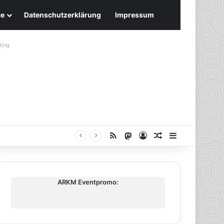
ce
Datenschutzerklärung
Impressum
ting
RSS
Mastodon
Anmelden
Zufälliger Artike
Sidebar
ARKM Eventpromo: