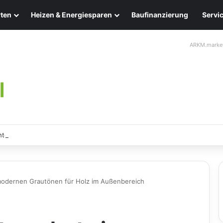
ten
Heizen & Energiesparen
Baufinanzierung
Servi
ARKM.marke
ten: Eleganz und Nachhaltigkeit für Ihr Zuhause
 modernen Grautönen für Holz im Außenbereich