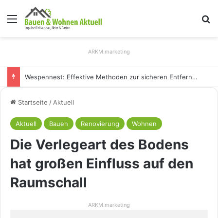
Menü
S
ARKM.marketing
Holz Pendelleuchten: Eleganz und Nachhaltigkeit für Ihr Zuhause
Startseite
/
Aktuell
Aktuell
Bauen
Renovierung
Wohnen
Die Verlegeart des Bodens
hat großen Einfluss auf den
Raumschall
ARKM.marketing