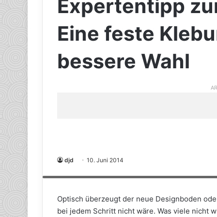
Expertentipp zu
Eine feste Klebu
bessere Wahl
AR
djd
10. Juni 2014
Eine feste Verklebung reduziert den Trittschall und kann die 
djd/bodengestalter.de
Optisch überzeugt der neue Designboden oder 
bei jedem Schritt nicht wäre. Was viele nicht 