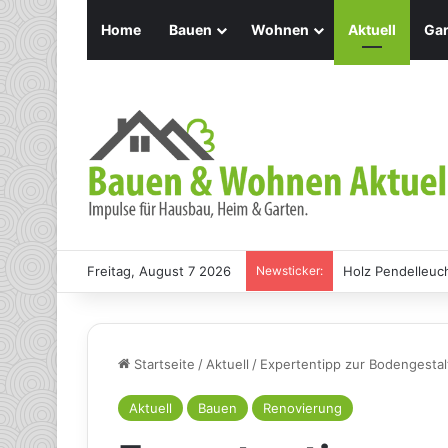
Home
Bauen
Wohnen
Aktuell
Gar
Freitag, August 7 2026
Newsticker:
Holz Pendelleuch
Startseite
/
Aktuell
/
Expertentipp zur Bodengestalt
Aktuell
Bauen
Renovierung