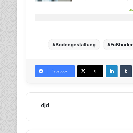
AR
Bodengestaltung
Fußbode
LinkedIn
Tumb
Facebook
X
djd