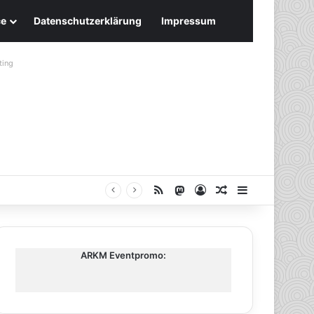
ce
Datenschutzerklärung
Impressum
ting
RSS
Mastodon
Anmelden
Zufälliger Artike
Sidebar
ARKM Eventpromo: