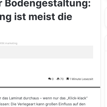
r Bodengestaltung:
ng ist meist die
KM.marketing
0
70
1 Minute Lesezeit
Maßstabilität des Belags sichern - für ein langes Wohlfühlgefühl. Foto:
das Laminat durchaus – wenn nur das „Klick-klack“
wissen: Die Verlegeart kann großen Einfluss auf den