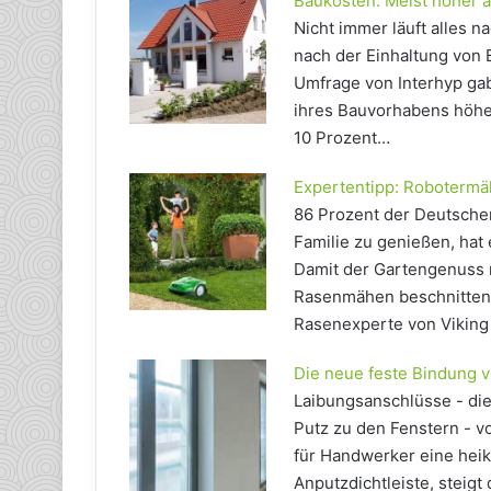
Baukosten: Meist höher a
Nicht immer läuft alles 
nach der Einhaltung von 
Umfrage von Interhyp gab
ihres Bauvorhabens höher
10 Prozent…
Expertentipp: Robotermä
86 Prozent der Deutschen
Familie zu genießen, hat
Damit der Gartengenuss n
Rasenmähen beschnitten w
Rasenexperte von Viking 
Die neue feste Bindung 
Laibungsanschlüsse - d
Putz zu den Fenstern - v
für Handwerker eine heik
Anputzdichtleiste, steigt