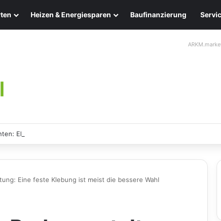
ten
Heizen & Energiesparen
Baufinanzierung
Servi
ARKM.marke
ten: Eleganz und Nachhaltigkeit für Ihr Zuhause
ung: Eine feste Klebung ist meist die bessere Wahl