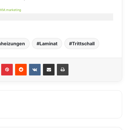
KM.marketing
nheizungen
Laminat
Trittschall
lr
Pinterest
Reddit
VKontakte
Teile per E-Mail
Drucken