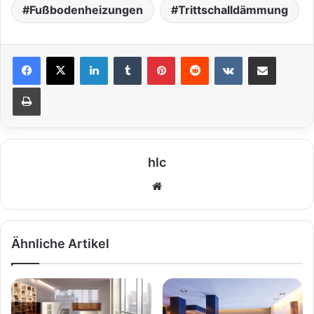
Fußbodenheizungen
Trittschalldämmung
LinkedIn
Tumblr
Pinterest
Reddit
VKontakte
Teile per E-Mail
Drucken
hlc
We
bs
eit
e
Ähnliche Artikel