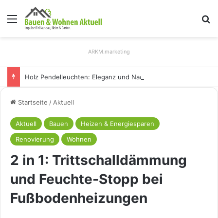
Menü
S
ARKM.marketing
Holz Pendelleuchten: Eleganz und Nachhaltigkeit für Ihr Zuhause
Startseite
/
Aktuell
Aktuell
Bauen
Heizen & Energiesparen
Renovierung
Wohnen
2 in 1: Trittschalldämmung
und Feuchte-Stopp bei
Fußbodenheizungen