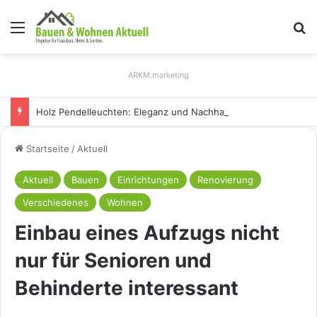
Menü
S
ARKM.marketing
Holz Pendelleuchten: Eleganz und Nachhaltigkeit für Ihr Zuhause
Startseite
/
Aktuell
Aktuell
Bauen
Einrichtungen
Renovierung
Verschiedenes
Wohnen
Einbau eines Aufzugs nicht
nur für Senioren und
Behinderte interessant