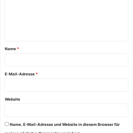
m
m
e
n
t
a
Name
*
r
*
E-Mail-Adresse
*
Website
Name, E-Mail-Adresse und Website in diesem Browser für