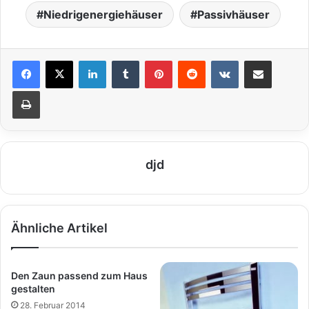
Niedrigenergiehäuser
Passivhäuser
LinkedIn
Tumblr
Pinterest
Reddit
VKontakte
Teile per E-Mail
Drucken
djd
Ähnliche Artikel
Den Zaun passend zum Haus
gestalten
28. Februar 2014