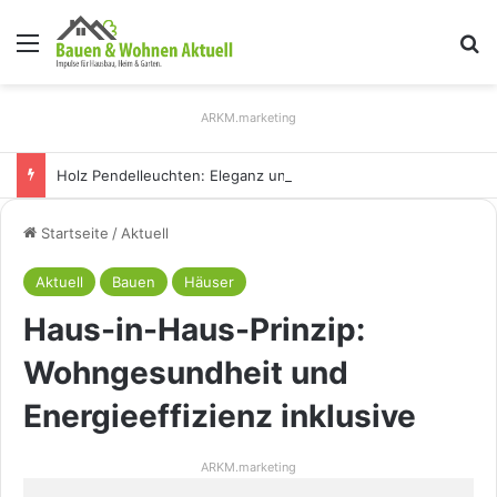
Menü
S
ARKM.marketing
Holz Pendelleuchten: Eleganz und Nachhaltigkeit für Ihr Zuhause
Startseite
/
Aktuell
Aktuell
Bauen
Häuser
Haus-in-Haus-Prinzip:
Wohngesundheit und
Energieeffizienz inklusive
ARKM.marketing