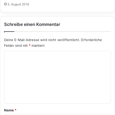
3. August 2016
Schreibe einen Kommentar
Deine E-Mail-Adresse wird nicht veröffentlicht.
Erforderliche
Felder sind mit
*
markiert
K
o
m
m
e
n
t
a
Name
*