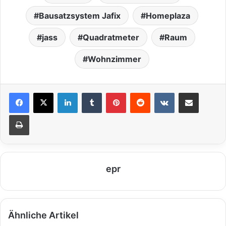
Bausatzsystem Jafix
Homeplaza
jass
Quadratmeter
Raum
Wohnzimmer
LinkedIn
Tumblr
Pinterest
Reddit
VKontakte
Teile per E-Mail
Drucken
epr
Ähnliche Artikel