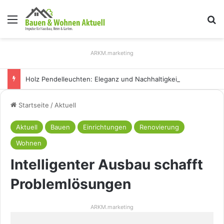
Menü
S
ARKM.marketing
Holz Pendelleuchten: Eleganz und Nachhaltigkeit für Ihr Zuhause
Startseite
/
Aktuell
Aktuell
Bauen
Einrichtungen
Renovierung
Wohnen
Intelligenter Ausbau schafft
Problemlösungen
ARKM.marketing