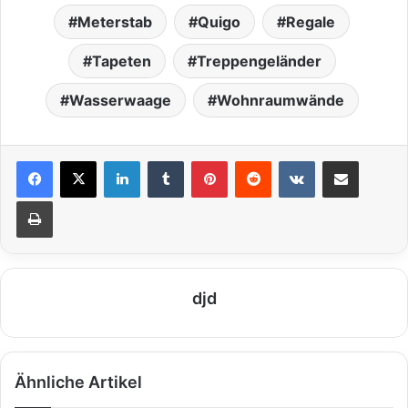
Meterstab
Quigo
Regale
Tapeten
Treppengeländer
Wasserwaage
Wohnraumwände
LinkedIn
Tumblr
Pinterest
Reddit
VKontakte
Teile per E-Mail
Drucken
djd
Ähnliche Artikel