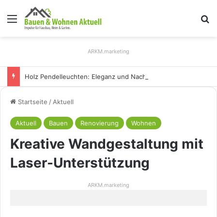
Menü
S
ARKM.marketing
Holz Pendelleuchten: Eleganz und Nachhaltigkeit für Ihr Zuhause
Startseite
/
Aktuell
Aktuell
Bauen
Renovierung
Wohnen
Kreative Wandgestaltung mit
Laser-Unterstützung
ARKM.marketing