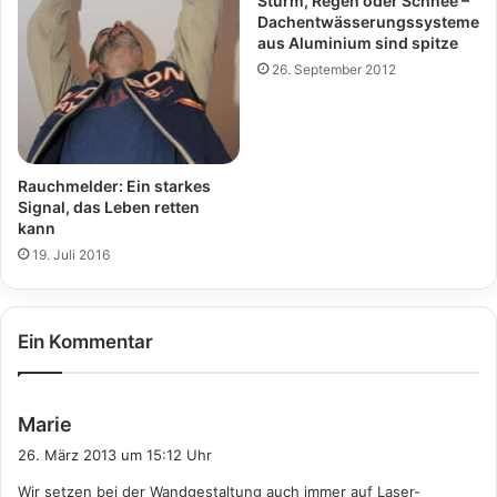
Sturm, Regen oder Schnee –
Dachentwässerungssysteme
aus Aluminium sind spitze
26. September 2012
Rauchmelder: Ein starkes
Signal, das Leben retten
kann
19. Juli 2016
Ein Kommentar
s
Marie
a
26. März 2013 um 15:12 Uhr
g
Wir setzen bei der Wandgestaltung auch immer auf Laser-
t