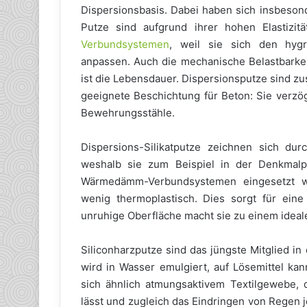
Dispersionsbasis. Dabei haben sich insbeso
Putze sind aufgrund ihrer hohen Elastizi
Verbundsystemen
, weil sie sich den hyg
anpassen. Auch die mechanische Belastbarkeit 
ist die Lebensdauer. Dispersionsputze sind 
geeignete Beschichtung für Beton: Sie verzög
Bewehrungsstähle.
Dispersions-Silikatputze zeichnen sich du
weshalb sie zum Beispiel in der Denkmalp
Wärmedämm-Verbundsystemen eingesetzt we
wenig thermoplastisch. Dies sorgt für eine g
unruhige Oberfläche macht sie zu einem ideal
Siliconharzputze sind das jüngste Mitglied i
wird in Wasser emulgiert, auf Lösemittel kan
sich ähnlich atmungsaktivem Textilgewebe,
lässt und zugleich das Eindringen von Regen 