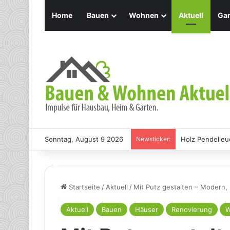
Home
Bauen
Wohnen
Aktuell
Gar
Sonntag, August 9 2026
Newsticker:
Holz Pendelleu
Startseite
/
Aktuell
/
Mit Putz gestalten – Modern, 
Aktuell
Bauen
Häuser
Renovierung
W