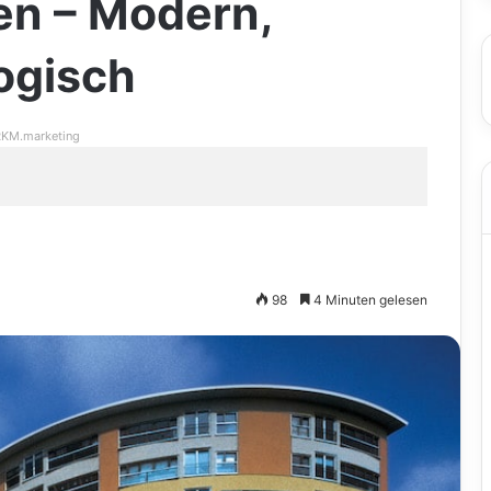
ten – Modern,
logisch
KM.marketing
98
4 Minuten gelesen