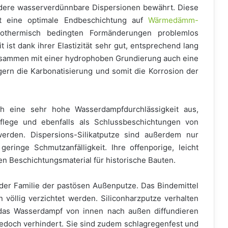
ndere wasserverdünnbare Dispersionen bewährt. Diese
tät eine optimale Endbeschichtung auf
Wärmedämm-
rothermisch bedingten Formänderungen problemlos
ist dank ihrer Elastizität sehr gut, entsprechend lang
zusammen mit einer hydrophoben Grundierung auch eine
ern die Karbonatisierung und somit die Korrosion der
rch eine sehr hohe Wasserdampfdurchlässigkeit aus,
flege und ebenfalls als Schlussbeschichtungen von
rden. Dispersions-Silikatputze sind außerdem nur
eringe Schmutzanfälligkeit. Ihre offenporige, leicht
en Beschichtungsmaterial für historische Bauten.
n der Familie der pastösen Außenputze. Das Bindemittel
n völlig verzichtet werden. Siliconharzputze verhalten
 das Wasserdampf von innen nach außen diffundieren
jedoch verhindert. Sie sind zudem schlagregenfest und