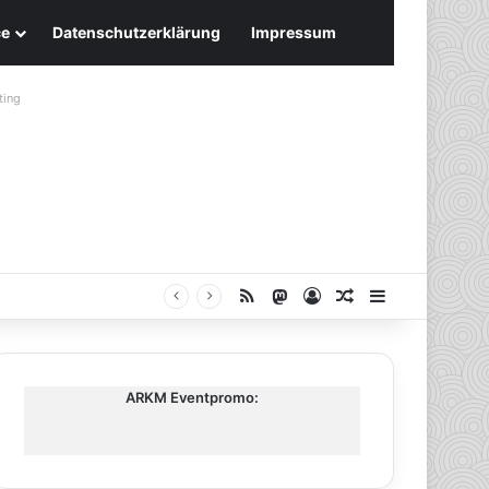
ce
Datenschutzerklärung
Impressum
ting
RSS
Mastodon
Anmelden
Zufälliger Artike
Sidebar
ARKM Eventpromo: