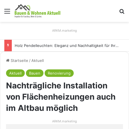
Menü
S
ARKM.marketing
Holz Pendelleuchten: Eleganz und Nachhaltigkeit für Ihr Zuhause
Startseite
/
Aktuell
Aktuell
Bauen
Renovierung
Nachträgliche Installation
von Flächenheizungen auch
im Altbau möglich
ARKM.marketing