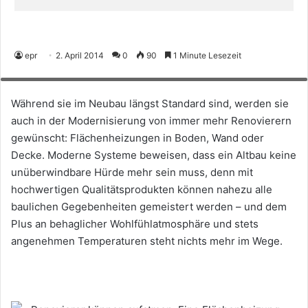
Renovierer können aufatmen: Eine Flächenheizung – hier als
Fußbodenheizungssystem – lässt sich auch im Altbau problemlos
epr
2. April 2014
0
90
1 Minute Lesezeit
installieren. (Foto: epr/Bundesverband Flächenheizungen und
Flächenkühlungen/fotolia.com)
Während sie im Neubau längst Standard sind, werden sie
auch in der Modernisierung von immer mehr Renovierern
gewünscht: Flächenheizungen in Boden, Wand oder
Decke. Moderne Systeme beweisen, dass ein Altbau keine
unüberwindbare Hürde mehr sein muss, denn mit
hochwertigen Qualitätsprodukten können nahezu alle
baulichen Gegebenheiten gemeistert werden – und dem
Plus an behaglicher Wohlfühlatmosphäre und stets
angenehmen Temperaturen steht nichts mehr im Wege.