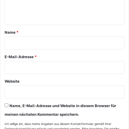
e
n
t
a
Name
*
r
*
E-Mail-Adresse
*
Website
Name, E-Mail-Adresse und Website in diesem Browser für
meinen nächsten Kommentar speichern.
Ich willige ein, dass meine Angaben aus diesem Kontaktformular gemäß Ihrer
Datenschutzerklärung
erfasst und verarbeitet werden. Bitte beachten: Die erteilte