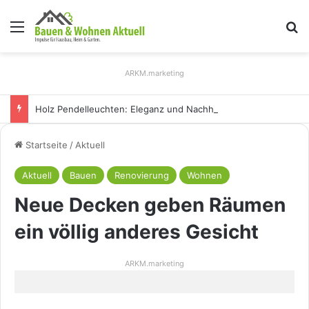
Menü
S
ARKM.marketing
Holz Pendelleuchten: Eleganz und Nachhaltigkeit für Ihr Zuhause
Startseite
/
Aktuell
Aktuell
Bauen
Renovierung
Wohnen
Neue Decken geben Räumen
ein völlig anderes Gesicht
ARKM.marketing