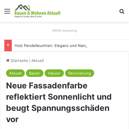
Menü
S
ARKM.marketing
Holz Pendelleuchten: Eleganz und Nachhaltigkeit für Ihr Zuhause
Startseite
/
Aktuell
Aktuell
Bauen
Häuser
Renovierung
Neue Fassadenfarbe
reflektiert Sonnenlicht und
beugt Spannungsschäden
vor