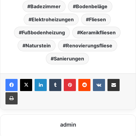
Badezimmer
Bodenbeläge
Elektroheizungen
Fliesen
Fußbodenheizung
Keramikfliesen
Naturstein
Renovierungsfliese
Sanierungen
LinkedIn
Tumblr
Pinterest
Reddit
VKontakte
Teile per E-Mail
Drucken
admin