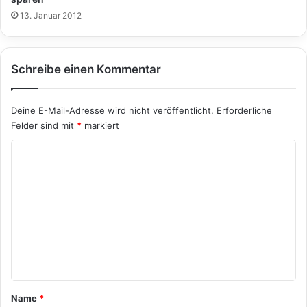
13. Januar 2012
Schreibe einen Kommentar
Deine E-Mail-Adresse wird nicht veröffentlicht.
Erforderliche
Felder sind mit
*
markiert
K
o
m
m
e
n
t
a
Name
*