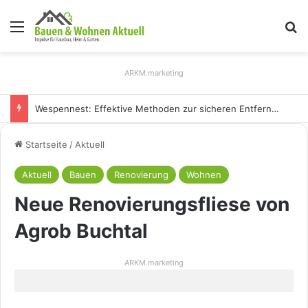
Menü
S
ARKM.marketing
Wespennest: Effektive Methoden zur sicheren Entfernung
Startseite
/
Aktuell
Aktuell
Bauen
Renovierung
Wohnen
Neue Renovierungsfliese von
Agrob Buchtal
ARKM.marketing