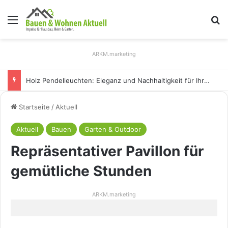
Menü
S
ARKM.marketing
Holz Pendelleuchten: Eleganz und Nachhaltigkeit für Ihr Zuhause
Startseite
/
Aktuell
Aktuell
Bauen
Garten & Outdoor
Repräsentativer Pavillon für
gemütliche Stunden
ARKM.marketing