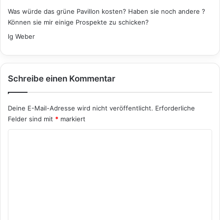
g
Was würde das grüne Pavillon kosten? Haben sie noch andere ?
t
Können sie mir einige Prospekte zu schicken?
:
lg Weber
Schreibe einen Kommentar
Deine E-Mail-Adresse wird nicht veröffentlicht.
Erforderliche
Felder sind mit
*
markiert
K
o
m
m
e
n