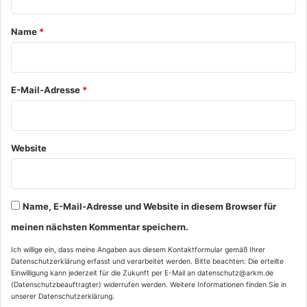
t
a
Name
*
r
*
E-Mail-Adresse
*
Website
Name, E-Mail-Adresse und Website in diesem Browser für
meinen nächsten Kommentar speichern.
Ich willige ein, dass meine Angaben aus diesem Kontaktformular gemäß Ihrer
Datenschutzerklärung
erfasst und verarbeitet werden. Bitte beachten: Die erteilte
Einwilligung kann jederzeit für die Zukunft per E-Mail an datenschutz@arkm.de
(Datenschutzbeauftragter) widerrufen werden. Weitere Informationen finden Sie in
unserer
Datenschutzerklärung
.