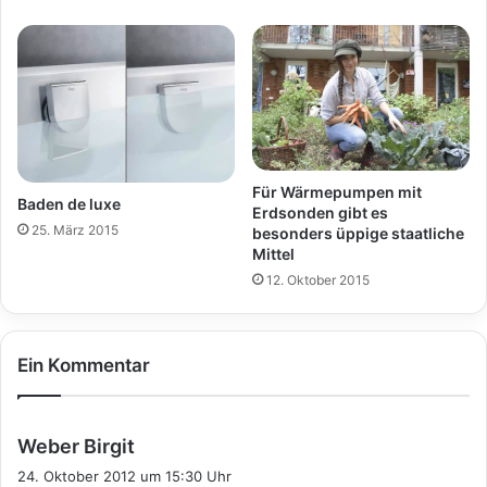
Für Wärmepumpen mit
Baden de luxe
Erdsonden gibt es
25. März 2015
besonders üppige staatliche
Mittel
12. Oktober 2015
Ein Kommentar
s
Weber Birgit
a
24. Oktober 2012 um 15:30 Uhr