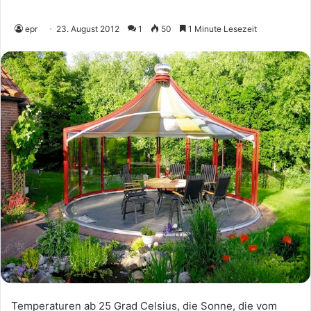
epr
23. August 2012
1
50
1 Minute Lesezeit
Temperaturen ab 25 Grad Celsius, die Sonne, die vom