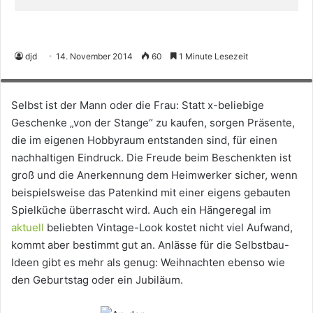
djd
14. November 2014
60
1 Minute Lesezeit
An der selbstgebauten Spielküche haben nicht nur junge Gourmets ihre
Freude. Foto: djd/toom
Selbst ist der Mann oder die Frau: Statt x-beliebige
Geschenke „von der Stange“ zu kaufen, sorgen Präsente,
die im eigenen Hobbyraum entstanden sind, für einen
nachhaltigen Eindruck. Die Freude beim Beschenkten ist
groß und die Anerkennung dem Heimwerker sicher, wenn
beispielsweise das Patenkind mit einer eigens gebauten
Spielküche überrascht wird. Auch ein Hängeregal im
aktuell
beliebten Vintage-Look kostet nicht viel Aufwand,
kommt aber bestimmt gut an. Anlässe für die Selbstbau-
Ideen gibt es mehr als genug: Weihnachten ebenso wie
den Geburtstag oder ein Jubiläum.