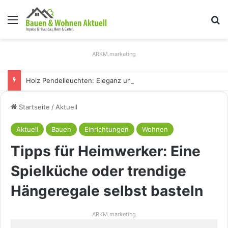
Menü
S
ARKM.marketing
Holz Pendelleuchten: Eleganz und Nachhaltigkeit für Ihr Zuhause
Startseite
/
Aktuell
Aktuell
Bauen
Einrichtungen
Wohnen
Tipps für Heimwerker: Eine
Spielküche oder trendige
Hängeregale selbst basteln
ARKM.marketing