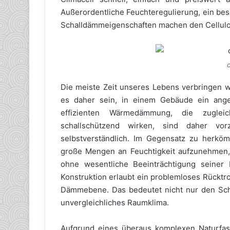
Außerordentliche Feuchteregulierung, ein be
Schalldämmeigenschaften machen den Cellul
c
Die meiste Zeit unseres Lebens verbringen 
es daher sein, in einem Gebäude ein ange
effizienten Wärmedämmung, die zugleich
schallschützend wirken, sind daher vor
selbstverständlich. Im Gegensatz zu herköm
große Mengen an Feuchtigkeit aufzunehmen,
ohne wesentliche Beeinträchtigung seiner 
Konstruktion erlaubt ein problemloses Rücktr
Dämmebene. Das bedeutet nicht nur den Sch
unvergleichliches Raumklima.
Aufgrund eines überaus komplexen Naturfase