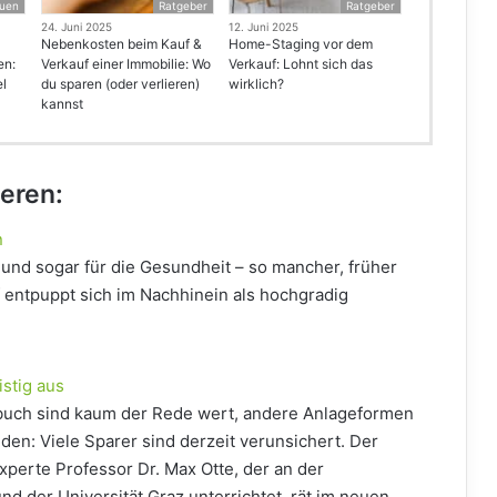
uen
Ratgeber
Ratgeber
24. Juni 2025
12. Juni 2025
Nebenkosten beim Kauf &
Home-Staging vor dem
en:
Verkauf einer Immobilie: Wo
Verkauf: Lohnt sich das
el
du sparen (oder verlieren)
wirklich?
kannst
ieren:
n
 und sogar für die Gesundheit – so mancher, früher
entpuppt sich im Nachhinein als hochgradig
istig aus
buch sind kaum der Rede wert, andere Anlageformen
den: Viele Sparer sind derzeit verunsichert. Der
xperte Professor Dr. Max Otte, der an der
 der Universität Graz unterrichtet, rät im neuen