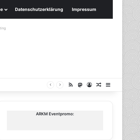
ce
Datenschutzerklärung
Impressum
ting
RSS
Mastodon
Anmelden
Zufälliger Artike
Sidebar
ARKM Eventpromo: