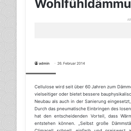
Wohlfühldämm
AR
admin
26. Februar 2014
climacell.de
Cellulose wird seit über 60 Jahren zum Dämme
vielseitiger oder bietet bessere bauphysikal
Neubau als auch in der Sanierung eingesetz
Durch das pneumatische Einbringen des losen
hat den entscheidenden Vorteil, dass Wär
entstehen können. „Selbst große Dämmstär
Climacell schnell, einfach und preiswert a