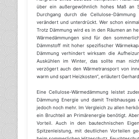
über ein außergewöhnlich hohes Maß an Sc
Durchgang durch die Cellulose-Dämmung 
verändert und unterdrückt. Wer schon einm
Trotz Dämmung wird es in den Räumen an 
Wärmedämmungen sind für den sommerliche
Dämmstoff mit hoher spezifischer Wärmekapa
Dämmung verhindert wirksam die Aufheiz
Auskühlen im Winter, das sollte man nich
verzögert auch den Wärmetransport von in
warm und spart Heizkosten“, erläutert Gerhar
Eine Cellulose-Wärmedämmung leistet zude
Dämmung Energie und damit Treibhausgas ei
jedoch noch mehr. Im Vergleich zu allen herk
ein Bruchteil an Primärenergie benötigt. Aber
Vorteil. Auch in den bautechnischen Eige
Spitzenleistung, mit deutlichen Vorteilen
beim sommerlichen Hitzeschutz, Feuchteschutz