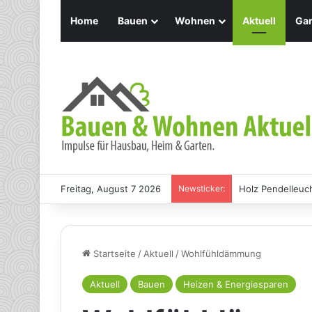
Home
Bauen
Wohnen
Aktuell
Gar
Freitag, August 7 2026
Newsticker:
Holz Pendelleuch
Startseite
/
Aktuell
/
Wohlfühldämmung
Aktuell
Bauen
Heizen & Energiesparen