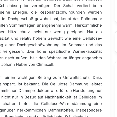
hallabsorptionsvermögen. Der Schall verliert beim
seine Energie, die Resonanzschwingungen werden
al im Dachgeschoß gewohnt hat, kennt das Phänomen:
heißen Sommertagen unangenehm warm. Herkömmliche
n Hitzeschutz meist nur wenig geeignet. Nur ein
zität und relativ hohem Gewicht wie eine Cellulose-
ung einer Dachgeschoßwohnung im Sommer und das
t vergessen. „Die hohe spezifische Wärmekapazität
nen nach außen, hält den Wohnraum länger angenehm
d Johann Huber von Climacell.
m einen wichtigen Beitrag zum Umweltschutz. Dass
nspart, ist bekannt. Die Cellulose-Dämmung leistet
ömmlichen Dämmprodukten wird für die Herstellung nur
 nicht nur in Bezug auf Nachhaltigkeit ist Cellulose im
nschaften bietet die Cellulose-Wärmedämmung eine
 gegenüber herkömmlichen Dämmstoffen, insbesondere
, Brandschutz und natürlich beim Schallschutz.