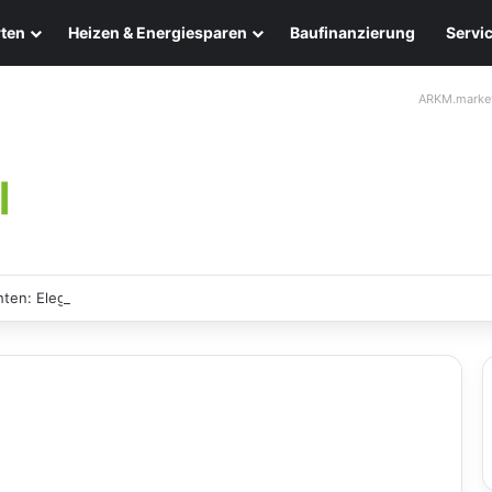
ten
Heizen & Energiesparen
Baufinanzierung
Servi
ARKM.marke
ten: Eleganz und Nachhaltigkeit für Ihr Zuhause