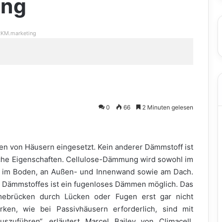
ung
KM.marketing
0
66
2 Minuten gelesen
n von Häusern eingesetzt. Kein anderer Dämmstoff ist
ische Eigenschaften. Cellulose-Dämmung wird sowohl im
t, im Boden, an Außen- und Innenwand sowie am Dach.
 Dämmstoffes ist ein fugenloses Dämmen möglich. Das
mebrücken durch Lücken oder Fugen erst gar nicht
ken, wie bei Passivhäusern erforderlich, sind mit
uszuführen“, erläutert Marcel Bailey von Climacell.