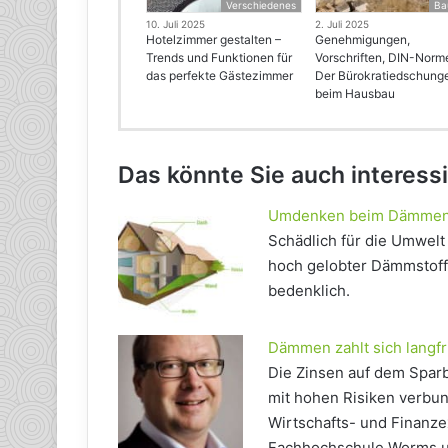
Verschiedenes
Ba
10. Juli 2025
2. Juli 2025
Hotelzimmer gestalten –
Genehmigungen,
Trends und Funktionen für
Vorschriften, DIN-Norm
das perfekte Gästezimmer
Der Bürokratiedschung
beim Hausbau
Das könnte Sie auch interess
Umdenken beim Dämme
Schädlich für die Umwelt
hoch gelobter Dämmstoff 
bedenklich.
Dämmen zahlt sich langfr
Die Zinsen auf dem Spar
mit hohen Risiken verbun
Wirtschafts- und Finanze
Fachhochschule Worms und