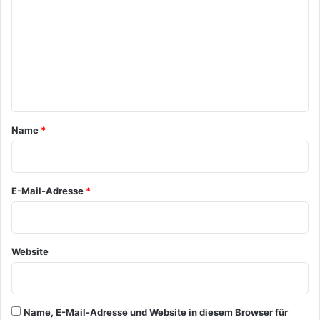
m
m
e
n
t
a
Name
*
r
*
E-Mail-Adresse
*
Website
Name, E-Mail-Adresse und Website in diesem Browser für