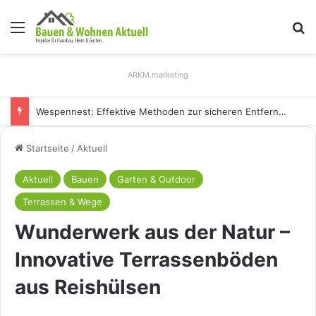
Menü
S
ARKM.marketing
Holz Pendelleuchten: Eleganz und Nachhaltigkeit für Ihr Zuhause
Startseite
/
Aktuell
Aktuell
Bauen
Garten & Outdoor
Terrassen & Wege
Wunderwerk aus der Natur –
Innovative Terrassenböden
aus Reishülsen