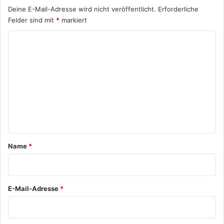
Deine E-Mail-Adresse wird nicht veröffentlicht.
Erforderliche
Felder sind mit
*
markiert
K
o
m
m
e
n
t
a
Name
*
r
*
E-Mail-Adresse
*