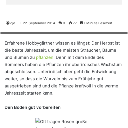
djd
22. September 2014
0
77
1 Minute Lesezeit
Oft tragen Rosen große Namen. In schön angelegten Rosengärten werden
Rosenstecker immer beliebter. Foto: djd/Münder-Email
Erfahrene Hobbygärtner wissen es längst: Der Herbst ist
die beste Jahreszeit, um die meisten Sträucher, Bäume
und Blumen zu
pflanzen
. Denn mit dem Ende des
Sommers haben die Pflanzen ihr oberirdisches Wachstum
abgeschlossen. Unterirdisch aber geht die Entwicklung
weiter, so dass die Wurzeln bis zum Frühjahr gut
ausgetrieben sind und die Pflanze kraftvoll in die warme
Jahreszeit starten kann.
Den Boden gut vorbereiten