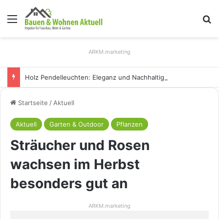
Menü
S
ARKM.marketing
Holz Pendelleuchten: Eleganz und Nachhaltigkeit für Ihr Zuhause
Startseite
/
Aktuell
Aktuell
Garten & Outdoor
Pflanzen
Sträucher und Rosen
wachsen im Herbst
besonders gut an
ARKM.marketing